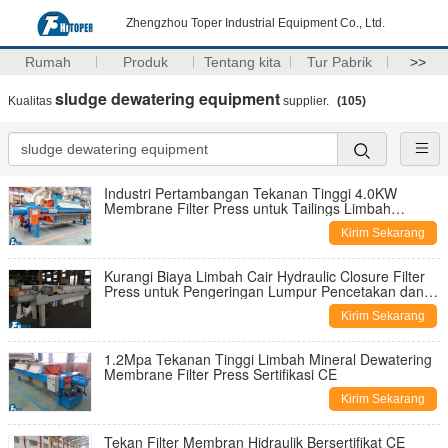
Zhengzhou Toper Industrial Equipment Co., Ltd.
Rumah
Produk
Tentang kita
Tur Pabrik
>>
sludge dewatering equipment
Kualitas
supplier.
(105)
Industri Pertambangan Tekanan Tinggi 4.0KW
Membrane Filter Press untuk Tailings Limbah
Dewatering
Kirim Sekarang
Kurangi Biaya Limbah Cair Hydraulic Closure Filter
Press untuk Pengeringan Lumpur Pencetakan dan
Pewarnaan serta Pengolahan Air Limbah
Kirim Sekarang
1.2Mpa Tekanan Tinggi Limbah Mineral Dewatering
Membrane Filter Press Sertifikasi CE
Kirim Sekarang
Tekan Filter Membran Hidraulik Bersertifikat CE