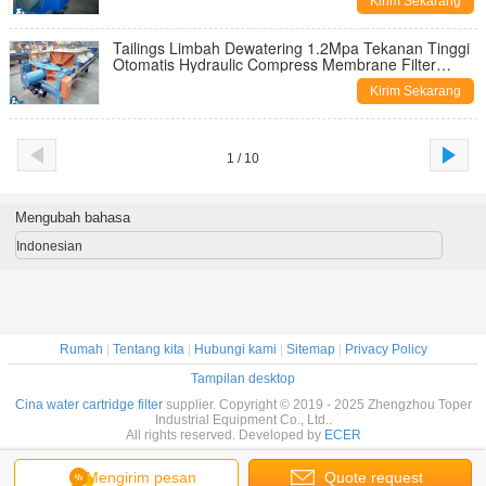
Kirim Sekarang
Tailings Limbah Dewatering 1.2Mpa Tekanan Tinggi
Otomatis Hydraulic Compress Membrane Filter
Press
Kirim Sekarang
1 / 10
Mengubah bahasa
Indonesian
Rumah
|
Tentang kita
|
Hubungi kami
|
Sitemap
|
Privacy Policy
Tampilan desktop
Cina water cartridge filter
supplier. Copyright © 2019 - 2025 Zhengzhou Toper
Industrial Equipment Co., Ltd..
All rights reserved. Developed by
ECER
Mengirim pesan
Quote request