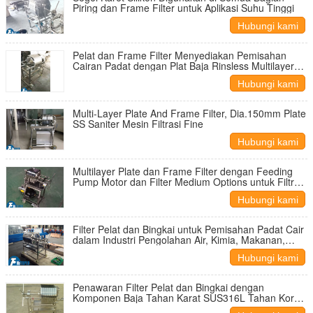
Piring dan Frame Filter untuk Aplikasi Suhu Tinggi
Hubungi kami
Pelat dan Frame Filter Menyediakan Pemisahan
Cairan Padat dengan Plat Baja Rinsless Multilayer
dan Teknologi Seal Tekanan
Hubungi kami
Multi-Layer Plate And Frame Filter, Dia.150mm Plate
SS Saniter Mesin Filtrasi Fine
Hubungi kami
Multilayer Plate dan Frame Filter dengan Feeding
Pump Motor dan Filter Medium Options untuk Filtrasi
Industri yang Disesuaikan
Hubungi kami
Filter Pelat dan Bingkai untuk Pemisahan Padat Cair
dalam Industri Pengolahan Air, Kimia, Makanan,
Farmasi, dan Elektroplating
Hubungi kami
Penawaran Filter Pelat dan Bingkai dengan
Komponen Baja Tahan Karat SUS316L Tahan Korosi
untuk Kinerja Penyaringan yang Tahan Lama