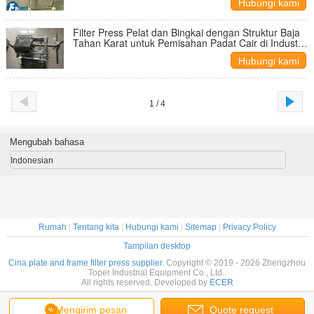
Hubungi kami
Filter Press Pelat dan Bingkai dengan Struktur Baja
Tahan Karat untuk Pemisahan Padat Cair di Industri
Makanan, Kimia, dan Tekstil
Hubungi kami
1 / 4
Mengubah bahasa
Indonesian
Rumah
|
Tentang kita
|
Hubungi kami
|
Sitemap
|
Privacy Policy
Tampilan desktop
Cina plate and frame filter press supplier.
Copyright © 2019 - 2026 Zhengzhou
Toper Industrial Equipment Co., Ltd..
All rights reserved. Developed by
ECER
Mengirim pesan
Quote request