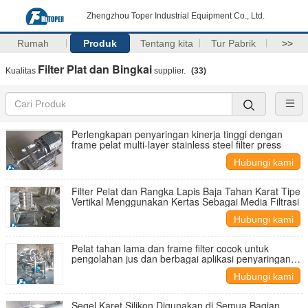
Zhengzhou Toper Industrial Equipment Co., Ltd.
Rumah
Produk
Tentang kita
Tur Pabrik
>>
Filter Plat dan Bingkai
Kualitas
supplier.
(33)
Perlengkapan penyaringan kinerja tinggi dengan
frame pelat multi-layer stainless steel filter press
Hubungi kami
Filter Pelat dan Rangka Lapis Baja Tahan Karat Tipe
Vertikal Menggunakan Kertas Sebagai Media Filtrasi
Hubungi kami
Pelat tahan lama dan frame filter cocok untuk
pengolahan jus dan berbagai aplikasi penyaringan
suspensi di berbagai industri
Hubungi kami
Segel Karet Silikon Digunakan di Semua Bagian