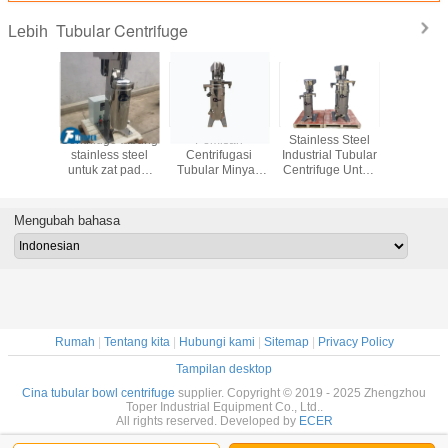
Tubular Centrifuge
Lebih
 Motor
Centrifuge tabung
Pemisah
Stainless Steel
1000
 Drum
stainless steel
Centrifugasi
Industrial Tubular
28000r
sahan
untuk zat padat
Tubular Minyak
Centrifuge Untuk
Laborat
 Vertikal
halus
Pelincir Presisi
Bahan Bakar /
Kecepatan
ntrifuge
Tinggi Dengan
Minyak / Ragi /
Centri
ular
Tabung Baja
Protein Fine
Tubular 
Mengubah bahasa
Rinsing
Separation
Laborat
Separat
Phase 
Rumah
|
Tentang kita
|
Hubungi kami
|
Sitemap
|
Privacy Policy
Tampilan desktop
Cina tubular bowl centrifuge
supplier. Copyright © 2019 - 2025 Zhengzhou
Toper Industrial Equipment Co., Ltd..
All rights reserved. Developed by
ECER