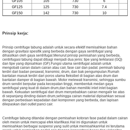
GF105
105
730
6
GF125
125
730
7.4
GF150
142
730
10
Prinsip kerja:
Prinsip centrifuge tabung adalah untuk secara efektif memisahkan bahan
dengan gravitasi spesifik yang berbeda dengan gaya sentrifugal yang
dihasilkan oleh gaya sentrifugal.Menurut prinsip pemisahan yang berbeda,
centrifugasi tabung dapat dibagi menjadi dua jenis: tipe yang terklarasi (GQ)
dan tipe yang dipisahkan (GF).Fungsi utama sentrifugal adalah untuk
mengobati cairan dalam cairan atau cair, fase cair dan padat. pemisah tabung
terdiri dari badan pesawat, transmisi, drum, dan bak pengumpulan.Rumah
bantalan masuk terdiri dari poros utama fleksibel di bagian atas drum dan
bantalan damper di bagian bawah. Motor melewati transmisi, sehingga sumbu
drum sendiri berputar pada kecepatan tinggi, membentuk medan gaya
sentrifugal yang kuat di dalam drum,dan bahan memiliki inlet inlet bagian
bawah. Kekuatan sentrifugal dari drum menyebabkan cairan mengalir ke atas
di sepanjang dinding dalam drum,sehingga cairan material dipisahkan sesuai
dengan perbedaan kepadatan dari komponen yang berbeda, dan lapisan
dilepaskan dari outlet panci cair.
Centrifuge tabung ditandai dengan pemisahan kotoran fase padat dalam cairan
oleh mesin untuk mencapai efek klarifikasi.Hal ini digunakan untuk
memisahkan berbagai suspensi yang sulit untuk memisahkanHal ini terutama