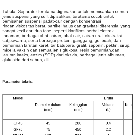
Tubular Separator terutama digunakan untuk memisahkan semua
jenis suspensi yang sulit dipisahkan, terutama cocok untuk
pemisahan suspensi padat-cair dengan konsentrasi
ringan,viskositas berat, partikel halus dan gravitasi diferensial yang
sangat kecil dari dua fase. seperti klarifikasi herbal ekstrak
tanaman, berbagai obat cairan, obat cair, cairan oral, ekstraksi
cat,pewarna, serta berbagai protein, ganggang, gel buah, dan
pemurnian larutan karet, tar batubara, grafit, saponin, pektin, sirup,
micelia vaksin dan semua jenis glukosa; resin pemurnian,dan
larutan lateks, enzim (SOD) dari oksida, berbagai jenis albumen,
glukosida dari sabun, dll.
Parameter teknis:
Model
Drum
Diameter dalam
Ketinggian
Volume
Kecep
(mm)
(mm)
(L)
(r
GF45
45
280
0.4
GF75
75
450
2.2