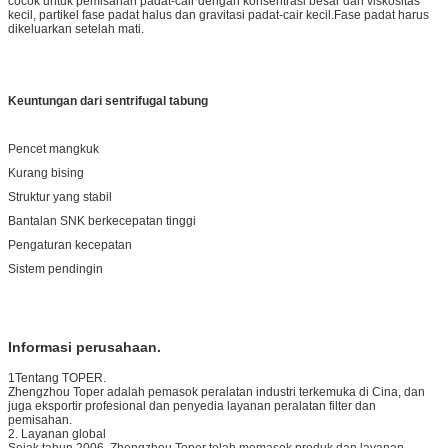
cocok untuk pemisahan padat-cair dengan konsentrasi besar dan viskositas
kecil, partikel fase padat halus dan gravitasi padat-cair kecil.Fase padat harus
dikeluarkan setelah mati.
Keuntungan dari sentrifugal tabung
Pencet mangkuk
Kurang bising
Struktur yang stabil
Bantalan SNK berkecepatan tinggi
Pengaturan kecepatan
Sistem pendingin
Informasi perusahaan.
1Tentang TOPER.
Zhengzhou Toper adalah pemasok peralatan industri terkemuka di Cina, dan
juga eksportir profesional dan penyedia layanan peralatan filter dan
pemisahan.
2. Layanan global
Sejak tahun 2006, Zhengzhou Toper telah memasok produk dan layanan