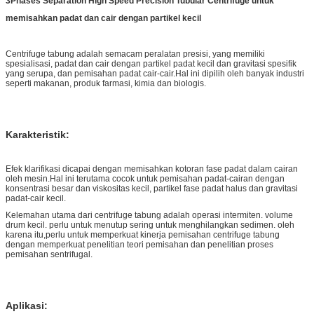
3Phases Separation High Speed Precision Tubular Centrifuge untuk
memisahkan padat dan cair dengan partikel kecil
Centrifuge tabung adalah semacam peralatan presisi, yang memiliki
spesialisasi, padat dan cair dengan partikel padat kecil dan gravitasi spesifik
yang serupa, dan pemisahan padat cair-cair.Hal ini dipilih oleh banyak industri
seperti makanan, produk farmasi, kimia dan biologis.
Karakteristik:
Efek klarifikasi dicapai dengan memisahkan kotoran fase padat dalam cairan
oleh mesin.Hal ini terutama cocok untuk pemisahan padat-cairan dengan
konsentrasi besar dan viskositas kecil, partikel fase padat halus dan gravitasi
padat-cair kecil.
Kelemahan utama dari centrifuge tabung adalah operasi intermiten. volume
drum kecil. perlu untuk menutup sering untuk menghilangkan sedimen. oleh
karena itu,perlu untuk memperkuat kinerja pemisahan centrifuge tabung
dengan memperkuat penelitian teori pemisahan dan penelitian proses
pemisahan sentrifugal.
Aplikasi: