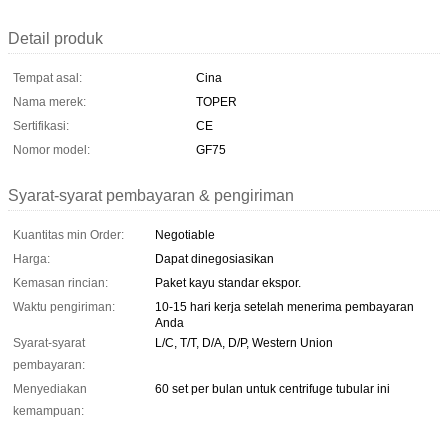
Detail produk
Tempat asal:
Cina
Nama merek:
TOPER
Sertifikasi:
CE
Nomor model:
GF75
Syarat-syarat pembayaran & pengiriman
Kuantitas min Order:
Negotiable
Harga:
Dapat dinegosiasikan
Kemasan rincian:
Paket kayu standar ekspor.
Waktu pengiriman:
10-15 hari kerja setelah menerima pembayaran
Anda
Syarat-syarat
L/C, T/T, D/A, D/P, Western Union
pembayaran:
Menyediakan
60 set per bulan untuk centrifuge tubular ini
kemampuan: