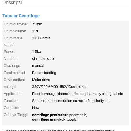
Deskripsi
Tubular Centrifuge
Drum diameter:
75mm
Drum volume:
2.7L
Drum rotate
22500r/min
speed:
Power:
1.5kw
Material:
stainless steel
Discharge:
manual
Feed method:
Bottom feeding
Drive method:
Motor drive
Voltage:
380V/220V /400-450V/Customized
Application:
Food,beverage,chemcial,mineral,pharmacy,biological etc.
Function:
Separation,concentration,extract,refine,clarify etc.
Condition:
New
centrifuge pemisahan padat cair
Cahaya Tinggi:
,
centrifuge mangkuk tubular