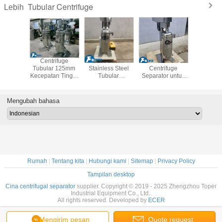
Tubular Centrifuge
Lebih
ss Steel
Centrifuge
21000r/Min
75mm Tubular
Centrifuge
ular
Tubular 125mm
Stainless Steel
Centrifuge
stainless
uge 0.4L
Kecepatan Tinggi
Tubular
Separator untuk
untuk zat
 Ukuran
2 Fase, Mesin
Centrifuge untuk
pemisahan cair-
halu
 Mesin
Pemisah Cairan
klarifikasi dan
padat dengan
ge Minyak
Padat 3.0kw
ekstraksi minyak
kekuatan
Mengubah bahasa
CBD
sentrifugal yang
kuat
Rumah
|
Tentang kita
|
Hubungi kami
|
Sitemap
|
Privacy Policy
Tampilan desktop
Cina centrifugal separator
supplier. Copyright © 2019 - 2025 Zhengzhou Toper
Industrial Equipment Co., Ltd..
All rights reserved. Developed by
ECER
Mengirim pesan
Quote request