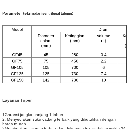
Parameter teknis
:
dari sentrifugal tabung
Model
Drum
Diameter
Ketinggian
Volume
Ke
dalam
(mm)
(L)
(mm)
(r
GF45
45
280
0.4
2
GF75
75
450
2.2
1
GF105
105
730
6
1
GF125
125
730
7.4
1
GF150
142
730
10
1
Layanan Toper
1Garansi jangka panjang 1 tahun.
2. Menyediakan suku cadang terbaik yang dibutuhkan dengan
harga murah.
3Memberikan layanan terbaik dan dukungan teknis dalam waktu 24