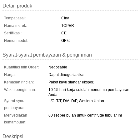
Detail produk
Tempat asal:
Cina
Nama merek:
TOPER
Sertifikasi:
CE
Nomor model:
GF75
Syarat-syarat pembayaran & pengiriman
Kuantitas min Order:
Negotiable
Harga:
Dapat dinegosiasikan
Kemasan rincian:
Paket kayu standar ekspor.
Waktu pengiriman:
10-15 hari kerja setelah menerima pembayaran
Anda
Syarat-syarat
L/C, T/T, D/A, D/P, Western Union
pembayaran:
Menyediakan
60 set per bulan untuk centrifuge tubular ini
kemampuan:
Deskripsi