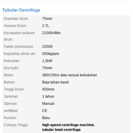
Tubular Centrifuge
Diameter drum:
75mm
Volume Drum:
2.7L
Kecepatan putaran
21000r/Min
drum:
Faktor pemisahan:
22500
Kapasitas aliran air:
500kg/jam
Kekuatan:
1,5kW
Dia batin.:
75mm
Motor:
380V,50hz atau sesuai kebutuhan
Bahan:
Baja tahan karat
Tinggi Drum:
450mm
Jaminan:
1 tahun
Operasi:
Manual
sertifikat:
CE
Kondisi:
Baru
high speed centrifuge machine
Cahaya Tinggi:
,
tubular bowl centrifuge