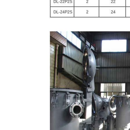
DL-22P2S
2
22
DL-24P2S
2
24