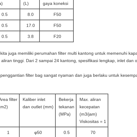
a)
(L)
gaya koneksi
0.5
8.0
F50
0.5
17.0
F50
0.5
3.8
F20
 kita juga memiliki perumahan filter multi kantong untuk memenuhi kapa
r aliran tinggi. Dari 2 sampai 24 kantong, spesifikasi lengkap, inlet dan o
 penggantian filter bag sangat nyaman dan juga berlaku untuk kesem
Area filter
Kaliber inlet
Bekerja
Max. aliran
(m2)
dan outlet (mm)
tekanan
kecepatan
(MPa)
(m3/jam)
Viskositas = 1
1
φ50
0.5
70