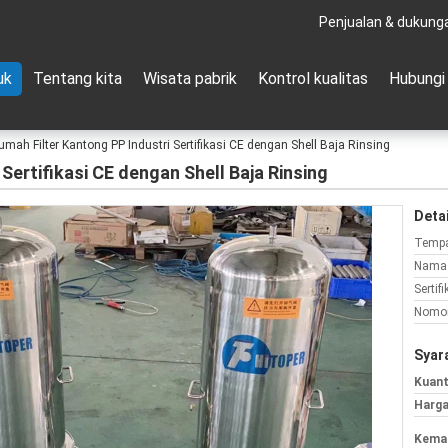
Penjualan & dukung
uk
Tentang kita
Wisata pabrik
Kontrol kualitas
Hubungi
umah Filter Kantong PP Industri Sertifikasi CE dengan Shell Baja Rinsing
Sertifikasi CE dengan Shell Baja Rinsing
Detai
Tempa
Nama 
Sertifi
Nomor
Syar
Kuant
Harga
Kemas