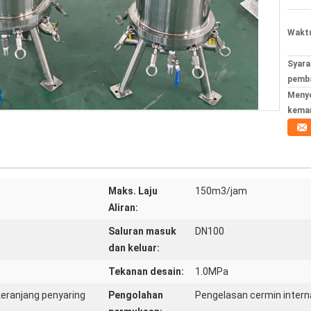
Waktu
Syara
pemba
Meny
kema
Maks. Laju
150m3/jam
Aliran:
Saluran masuk
DN100
dan keluar:
Tekanan desain:
1.0MPa
keranjang penyaring
Pengolahan
Pengelasan cermin interna