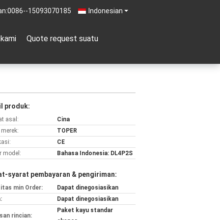
an:
0086--15093070185
Indonesian
 kami
Quote request suatu
l produk:
t asal:
Cina
merek:
TOPER
kasi:
CE
 model:
Bahasa Indonesia: DL4P2S
at-syarat pembayaran & pengiriman:
itas min Order:
Dapat dinegosiasikan
:
Dapat dinegosiasikan
Paket kayu standar
an rincian: