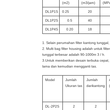
(m2)
(m3/jam)
(MP
DL1P1S
0.25
20
DL1P2S
0.5
40
DL1P4S
0.20
18
1. Selain perumahan filter kantong tunggal,
2. Multi bag filter housing adalah untuk filte
tunggal terbesar adalah 90-1000m 3 / h.
3.
Untuk memberikan desain terbuka cepat,
lama dan kemudian mengganti tas.
Model
Jumlah
Jumlah
Ukuran tas
dari
kantong
DL-2P2S
2
2