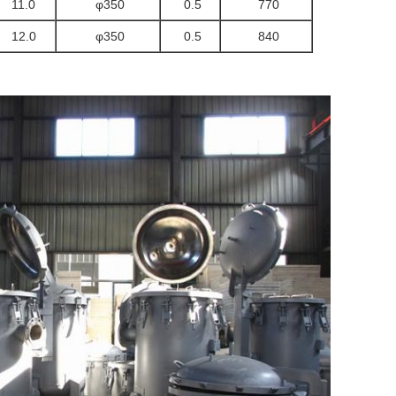
11.0
φ350
0.5
770
12.0
φ350
0.5
840