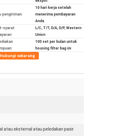
ekspor.
10 hari kerja setelah
 pengiriman:
menerima pembayaran
Anda
t-syarat
L/C, T/T, D/A, D/P, Western
yaran:
Union
ediakan
100 set per bulan untuk
mpuan:
housing filter bag ini
Hubungi sekarang
l atau eksternal atau peledakan pasir