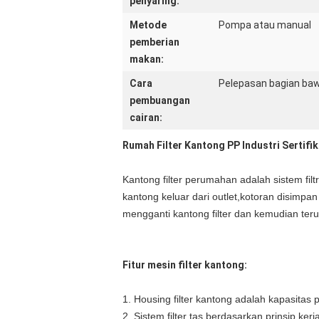
penyaring:
Metode
Pompa atau manual
pemberian
makan:
Cara
Pelepasan bagian baw
pembuangan
cairan:
Rumah Filter Kantong PP Industri Sertifik
Kantong filter perumahan adalah sistem filtr
kantong keluar dari outlet,kotoran disimpa
mengganti kantong filter dan kemudian te
Fitur mesin filter kantong:
1. Housing filter kantong adalah kapasitas 
2. Sistem filter tas berdasarkan prinsip ke