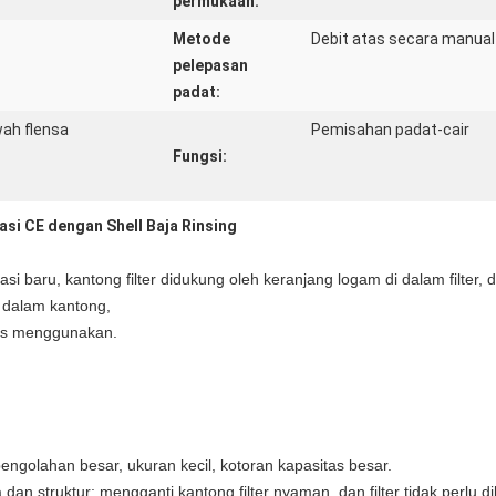
permukaan:
Metode
Debit atas secara manual
pelepasan
padat:
ah flensa
Pemisahan padat-cair
Fungsi:
asi CE dengan Shell Baja Rinsing
asi baru, kantong filter didukung oleh keranjang logam di dalam filter, d
n dalam kantong,
rus menggunakan.
pengolahan besar, ukuran kecil, kotoran kapasitas besar.
rja dan struktur; mengganti kantong filter nyaman, dan filter tidak per