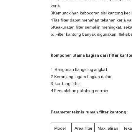
kerja.
3Kemungkinan kebocoran sisi kantong kecil,
4Tas filter dapat menahan tekanan kerja ya
5Keakuratan filter semakin meningkat, se
6. Filter kantong banyak digunakan, fleksib
Komponen utama bagian dari filter kanto
1. Bangunan flange lug angkat
2.
Keranjang logam bagian dalam
3. kantong filter:
4.
Pengolahan polishing cermin
Parameter teknis rumah filter kantong:
Model
Area filter
Max. aliran
Teka