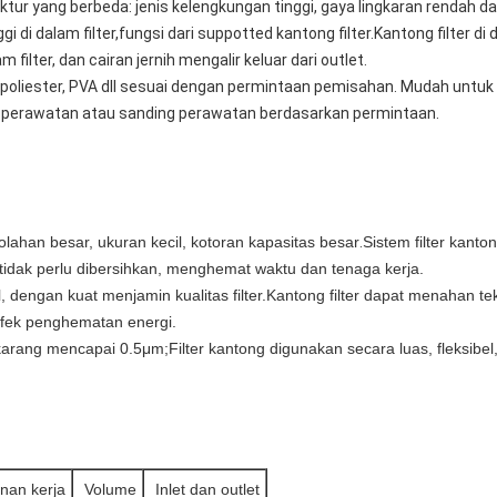
uktur yang berbeda: jenis kelengkungan tinggi, gaya lingkaran rendah dan
ggi di dalam filter,fungsi dari suppotted kantong filter.Kantong filter d
m filter, dan cairan jernih mengalir keluar dari outlet.
lon, poliester, PVA dll sesuai dengan permintaan pemisahan. Mudah un
es perawatan atau sanding perawatan berdasarkan permintaan.
lahan besar, ukuran kecil, kotoran kapasitas besar
.
Sistem filter kanto
r tidak perlu dibersihkan, menghemat waktu dan tenaga kerja.
 dengan kuat menjamin kualitas filter.
Kantong filter dapat menahan te
 efek penghematan energi.
ekarang mencapai 0.5μm;
Filter kantong digunakan secara luas, fleksibe
nan kerja
Volume
Inlet dan outlet