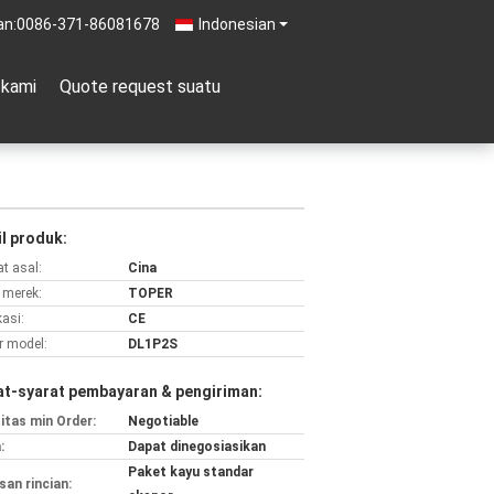
an:
0086-371-86081678
Indonesian
 kami
Quote request suatu
l produk:
t asal:
Cina
merek:
TOPER
kasi:
CE
 model:
DL1P2S
at-syarat pembayaran & pengiriman:
itas min Order:
Negotiable
:
Dapat dinegosiasikan
Paket kayu standar
an rincian: