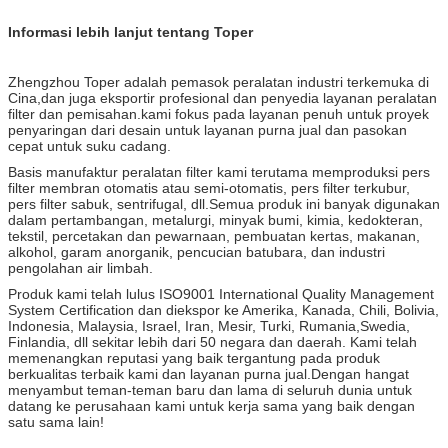
Informasi lebih lanjut tentang Toper
Zhengzhou Toper adalah pemasok peralatan industri terkemuka di
Cina,dan juga eksportir profesional dan penyedia layanan peralatan
filter dan pemisahan.kami fokus pada layanan penuh untuk proyek
penyaringan dari desain untuk layanan purna jual dan pasokan
cepat untuk suku cadang.
Basis manufaktur peralatan filter kami terutama memproduksi pers
filter membran otomatis atau semi-otomatis, pers filter terkubur,
pers filter sabuk, sentrifugal, dll.Semua produk ini banyak digunakan
dalam pertambangan, metalurgi, minyak bumi, kimia, kedokteran,
tekstil, percetakan dan pewarnaan, pembuatan kertas, makanan,
alkohol, garam anorganik, pencucian batubara, dan industri
pengolahan air limbah.
Produk kami telah lulus ISO9001 International Quality Management
System Certification dan diekspor ke Amerika, Kanada, Chili, Bolivia,
Indonesia, Malaysia, Israel, Iran, Mesir, Turki, Rumania,Swedia,
Finlandia, dll sekitar lebih dari 50 negara dan daerah. Kami telah
memenangkan reputasi yang baik tergantung pada produk
berkualitas terbaik kami dan layanan purna jual.Dengan hangat
menyambut teman-teman baru dan lama di seluruh dunia untuk
datang ke perusahaan kami untuk kerja sama yang baik dengan
satu sama lain!