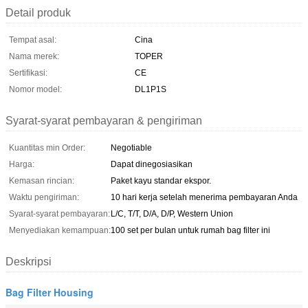
Detail produk
Tempat asal:
Cina
Nama merek:
TOPER
Sertifikasi:
CE
Nomor model:
DL1P1S
Syarat-syarat pembayaran & pengiriman
Kuantitas min Order:
Negotiable
Harga:
Dapat dinegosiasikan
Kemasan rincian:
Paket kayu standar ekspor.
Waktu pengiriman:
10 hari kerja setelah menerima pembayaran Anda
Syarat-syarat pembayaran:
L/C, T/T, D/A, D/P, Western Union
Menyediakan kemampuan:
100 set per bulan untuk rumah bag filter ini
Deskripsi
Bag Filter Housing