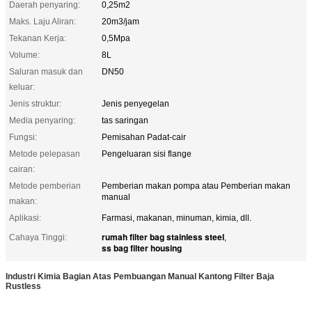
Daerah penyaring:
0,25m2
Maks. Laju Aliran:
20m3/jam
Tekanan Kerja:
0,5Mpa
Volume:
8L
Saluran masuk dan
DN50
keluar:
Jenis struktur:
Jenis penyegelan
Media penyaring:
tas saringan
Fungsi:
Pemisahan Padat-cair
Metode pelepasan
Pengeluaran sisi flange
cairan:
Metode pemberian
Pemberian makan pompa atau Pemberian makan
manual
makan:
Aplikasi:
Farmasi, makanan, minuman, kimia, dll.
rumah filter bag stainless steel
Cahaya Tinggi:
,
ss bag filter housing
Industri Kimia Bagian Atas Pembuangan Manual Kantong Filter Baja
Rustless