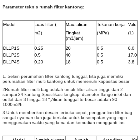
Parameter teknis rumah filter kantong:
Model
Luas filter (
Max. aliran
Tekanan kerja
Volu
m2)
Tingkat
(MPa)
(L)
(m3/jam)
DL1P1S
0.25
20
0.5
8.0
DL1P2S
0.5
40
0.5
17.0
DL1P4S
0.20
18
0.5
3.8
1. Selain perumahan filter kantong tunggal, kita juga memiliki
perumahan filter multi kantong untuk memenuhi kapasitas besar.
2Rumah filter multi bag adalah untuk filter aliran tinggi. dari 2
sampai 24 kantong,
Spesifikasi lengkap, diameter flange inlet dan
outlet dari 3 hingga 18 ′′,
Aliran tunggal terbesar adalah 90-
1000m3/h.
3.
Untuk memberikan desain terbuka cepat, penggantian filter bag
sangat nyaman dan juga berlaku untuk kesempatan yang ingin
menggunakan waktu yang lama dan kemudian mengganti tas.
Model
Jumlah ukuran
Jumlah
Area filter
Kali