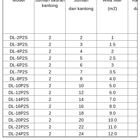
kantong
dari kantong
(m2)
dan
DL-2P2S
2
2
1
DL-3P2S
2
3
1.5
DL-4P2S
2
4
2
DL-5P2S
2
5
2.5
DL-6P2S
2
6
3
DL-7P2S
2
7
3.5
DL-8P2S
2
8
4.0
DL-10P2S
2
10
5.0
DL-12P2S
2
12
6.0
DL-14P2S
2
14
7.0
DL-16P2S
2
16
8.0
DL-18P2S
2
18
9.0
DL-20P2S
2
20
10.0
DL-22P2S
2
22
11.0
DL-24P2S
2
24
12.0