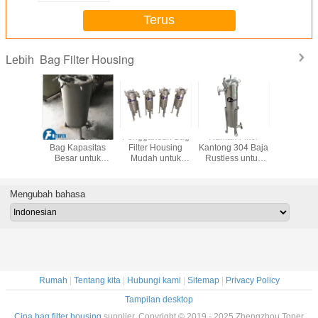
Terus
Bag Filter Housing
Lebih
Filter
Rumah Filter Multi
Penggantian Bag
Rumah Filter
17L Volume
tong
Bag Kapasitas
Filter Housing
Kantong 304 Baja
Kantong 
alitas
Besar untuk
Mudah untuk
Rustless untuk
Baja Berk
i untuk
Filtrasi Air Limbah
Filtrasi Air Limbah
Produksi Filtrasi
Deng
aratan
dan Pemisahan
Pengolahan Gula
Dukun
 Bertugas
Kekerapan
Keranjan
Mengubah bahasa
rat
Rumah
|
Tentang kita
|
Hubungi kami
|
Sitemap
|
Privacy Policy
Tampilan desktop
Cina bag filter housing
supplier. Copyright © 2019 - 2025 Zhengzhou Toper