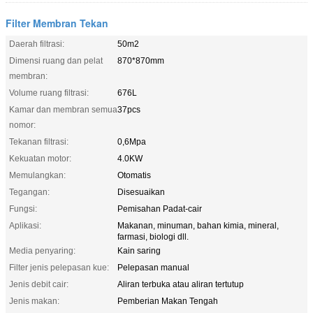
Filter Membran Tekan
Daerah filtrasi:
50m2
Dimensi ruang dan pelat
870*870mm
membran:
Volume ruang filtrasi:
676L
Kamar dan membran semua
37pcs
nomor:
Tekanan filtrasi:
0,6Mpa
Kekuatan motor:
4.0KW
Memulangkan:
Otomatis
Tegangan:
Disesuaikan
Fungsi:
Pemisahan Padat-cair
Aplikasi:
Makanan, minuman, bahan kimia, mineral,
farmasi, biologi dll.
Media penyaring:
Kain saring
Filter jenis pelepasan kue:
Pelepasan manual
Jenis debit cair:
Aliran terbuka atau aliran tertutup
Jenis makan:
Pemberian Makan Tengah