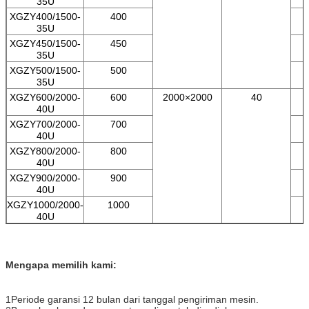
35U
XGZY400/1500-
400
35U
XGZY450/1500-
450
35U
XGZY500/1500-
500
35U
XGZY600/2000-
600
2000×2000
40
40U
XGZY700/2000-
700
40U
XGZY800/2000-
800
40U
XGZY900/2000-
900
40U
XGZY1000/2000-
1000
40U
Mengapa memilih kami:
1Periode garansi 12 bulan dari tanggal pengiriman mesin.