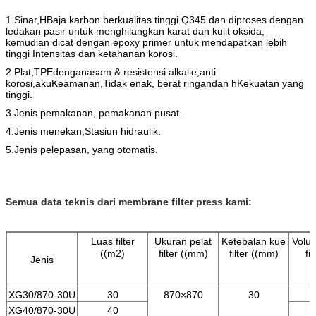
1.
Sinar,
H
Baja karbon berkualitas tinggi Q3
4
5
dan diproses dengan
ledakan pasir untuk menghilangkan karat dan
kulit oksida,
kemudian dicat dengan epoxy primer untuk mendapatkan lebih
tinggi
Intensitas dan ketahanan korosi
.
2.
Plat,
TPE
dengan
asam
&
resistensi alkali
e,
anti
korosi
,
aku
Keamanan
,
Tidak enak, berat ringan
dan h
Kekuatan yang
tinggi
.
3.
Jenis pemakanan, pemakanan pusat.
4.
Jenis menekan,
Stasiun hidraulik
.
5.
Jenis pelepasan, yang otomatis.
Semua data teknis dari membrane filter press kami:
Luas filter
Ukuran pelat
Ketebalan kue
Volu
((m2)
filter ((mm)
filter ((mm)
fil
Jenis
XG30/870-30U
30
870×870
30
XG40/870-30U
40