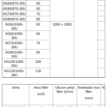
XG50/870-30U
50
XG60/870-30U
60
XG70/870-30U
70
XG80/870-30U
80
XG50/1000-
50
1000 × 1000
30U
XG60/1000-
60
30U
XG70/1000-
70
30U
XG80/1000-
80
30U
XG100/1000-
100
30U
XG120/1000-
120
30U
Jenis
Area filter
Ukuran pelat
Ketebalan kue
Vo
filter ((mm)
filter
(m2)
(mm)