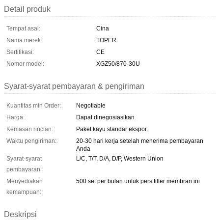
Detail produk
Tempat asal:
Cina
Nama merek:
TOPER
Sertifikasi:
CE
Nomor model:
XGZ50/870-30U
Syarat-syarat pembayaran & pengiriman
Kuantitas min Order:
Negotiable
Harga:
Dapat dinegosiasikan
Kemasan rincian:
Paket kayu standar ekspor.
Waktu pengiriman:
20-30 hari kerja setelah menerima pembayaran
Anda
Syarat-syarat
L/C, T/T, D/A, D/P, Western Union
pembayaran:
Menyediakan
500 set per bulan untuk pers filter membran ini
kemampuan:
Deskripsi