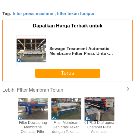
filter press machine
filter tekan lumpur
Tag:
,
Dapatkan Harga Terbaik untuk
Sewage Treatment Automatic
Membrane Filter Press Untuk
Industri Pertambangan /
Pembuatan Bir / Tekstil
Terus
Filter Membran Tekan
Lebih
 Power
Filter Dewatering
Filter Membran
61PCS Diafragma
Press F
Olien
Membrane
Dehidrasi Tekan
Chamber Plate
Membra
 Filter
Otomatis, Filter
dengan Tekanan
Automatic
Meter pe