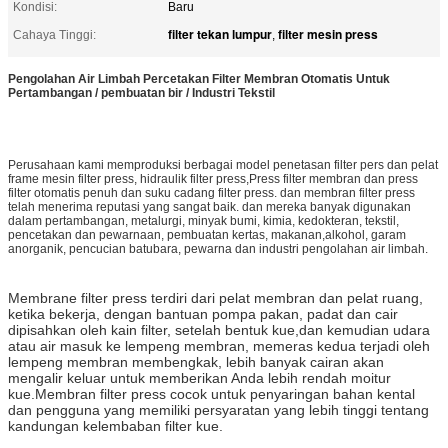
Kondisi:
Baru
filter tekan lumpur
filter mesin press
Cahaya Tinggi:
,
Pengolahan Air Limbah Percetakan Filter Membran Otomatis Untuk
Pertambangan / pembuatan bir / Industri Tekstil
Perusahaan kami memproduksi berbagai model penetasan filter pers dan pelat
frame mesin filter press, hidraulik filter press,Press filter membran dan press
filter otomatis penuh dan suku cadang filter press. dan membran filter press
telah menerima reputasi yang sangat baik. dan mereka banyak digunakan
dalam pertambangan, metalurgi, minyak bumi, kimia, kedokteran, tekstil,
pencetakan dan pewarnaan, pembuatan kertas, makanan,alkohol, garam
anorganik, pencucian batubara, pewarna dan industri pengolahan air limbah.
Membrane filter press terdiri dari pelat membran dan pelat ruang,
ketika bekerja, dengan bantuan pompa pakan, padat dan cair
dipisahkan oleh kain filter, setelah bentuk kue,dan kemudian udara
atau air masuk ke lempeng membran, memeras kedua terjadi oleh
lempeng membran membengkak, lebih banyak cairan akan
mengalir keluar untuk memberikan Anda lebih rendah moitur
kue.Membran filter press cocok untuk penyaringan bahan kental
dan pengguna yang memiliki persyaratan yang lebih tinggi tentang
kandungan kelembaban filter kue.