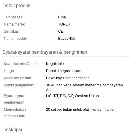
Detail produk
Tempat asal:
Cina
Nama merek:
TOPER
Sertifikasi:
CE
Nomor model:
Bay5 / 450
Syarat-syarat pembayaran & pengiriman
Kuantitas min Order:
Negotiable
Harga:
Dapat dinegosiasikan
Kemasan rincian:
Paket kayu standar ekspor.
Waktu pengiriman:
30-40 hari kerja setelah menerima pembayaran
Anda
Syarat-syarat
L/C, T/T, D/A, D/P, Western Union
pembayaran:
Menyediakan
20 set per bulan untuk plat filter dan frame ini
kemampuan:
Deskripsi