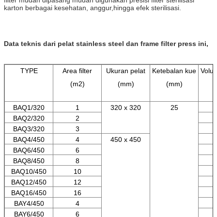
karton berbagai kesehatan, anggur,hingga efek sterilisasi.
Data teknis dari pelat stainless steel dan frame filter press ini,
TYPE
Area filter
Ukuran pelat
Ketebalan kue
Volu
(m2)
(mm)
(mm)
BAQ1/320
1
320 x 320
25
BAQ2/320
2
BAQ3/320
3
BAQ4/450
4
450 x 450
BAQ6/450
6
BAQ8/450
8
BAQ10/450
10
BAQ12/450
12
BAQ16/450
16
BAY4/450
4
BAY6/450
6