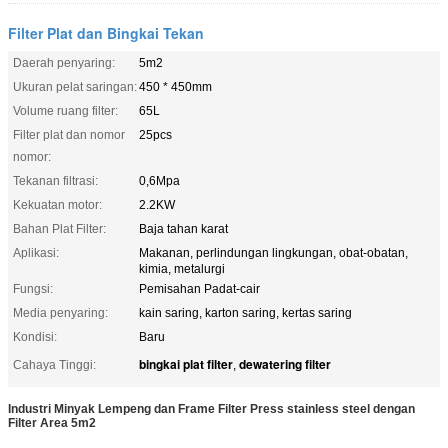
Filter Plat dan Bingkai Tekan
Daerah penyaring:
5m2
Ukuran pelat saringan:
450 * 450mm
Volume ruang filter:
65L
Filter plat dan nomor
25pcs
nomor:
Tekanan filtrasi:
0,6Mpa
Kekuatan motor:
2.2KW
Bahan Plat Filter:
Baja tahan karat
Aplikasi:
Makanan, perlindungan lingkungan, obat-obatan,
kimia, metalurgi
Fungsi:
Pemisahan Padat-cair
Media penyaring:
kain saring, karton saring, kertas saring
Kondisi:
Baru
bingkai plat filter
dewatering filter
Cahaya Tinggi:
,
Industri Minyak Lempeng dan Frame Filter Press stainless steel dengan
Filter Area 5m2