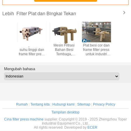
Filter Plat dan Bingkai Tekan
Lebih
aja tahan
Piring besi cor
Mesin Filtrasi
Plat besi cor dan
Percetakan
an Frame
suhu tinggi dan
Bahan Besi
frame filter press
Plat dan
ess untuk
frame filter press
Tembaga,
untuk industri
yang d
scosity
untuk mesin
Percetakan Filter
minyak dengan
disesuaika
iltration
filtrasi minyak
Minyak Tipe Plat
ketahanan suhu
persyar
fication
kosmetik
dan Frame
tinggi
penyaring
Mengubah bahasa
berb
Rumah
|
Tentang kita
|
Hubungi kami
|
Sitemap
|
Privacy Policy
Tampilan desktop
Cina filter press machine
supplier. Copyright © 2019 - 2025 Zhengzhou Toper
Industrial Equipment Co., Ltd..
All rights reserved. Developed by
ECER