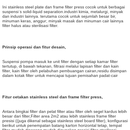
Ini stainless steel plate dan frame filter press cocok untuk berbagai
suspensi ̇s solid-liquid separation.industri kimia, metalurgi, minyak
dan industri lainnya. terutama cocok untuk sejumlah besar bir,
minuman keras, anggur; minyak masak dan minuman cair lainnya
filter halus atau sterilisasi filter.
Prinsip operasi dan fitur desain,
Suspensi pompa masuk ke unit filter dengan setiap kamar filter
tertutup, di bawah tekanan, filtrasi melalui lapisan filter dan kain
filter, kain filter oleh pelabuhan pembuangan cairan,residu disimpan
dalam kotak filter untuk mencapai tujuan pemisahan padat-cair
Fitur cetakan stainless steel dan frame filter press,
Antara bingkai filter dan pelat filter atau filter oleh segel kardus lebih
besar dari filter,Filter area 2m2 atau lebih stainless frame filter
presisi ((juga dikenal sebagai stainless steel board filter), konfigurasi
berikut untuk penempatan batang karton horizontal tetap, tempat
filter mudah dipasang mudah digunakan presisi filter sterilisasi